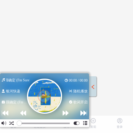
我确定 (I'm Sure)
00:00 / 00:00
银河快递
随机播放
我确定 (I'm ...
歌词开启
首页
论坛首页
发布
发现
登录