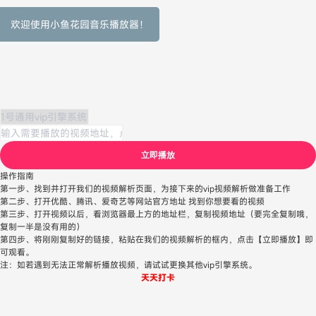
欢迎使用小鱼花园音乐播放器！
立即播放
操作指南
第一步、找到并打开我们的视频解析页面，为接下来的vip视频解析做准备工作
第二步、打开优酷、腾讯、爱奇艺等网站官方地址 找到你想要看的视频
第三步、打开视频以后，看浏览器最上方的地址栏，复制视频地址（要完全复制哦，
复制一半是没有用的）
第四步、将刚刚复制好的链接，粘贴在我们的视频解析的框内，点击【立即播放】即
可观看。
注：如若遇到无法正常解析播放视频，请试试更换其他vip引擎系统。
天天打卡