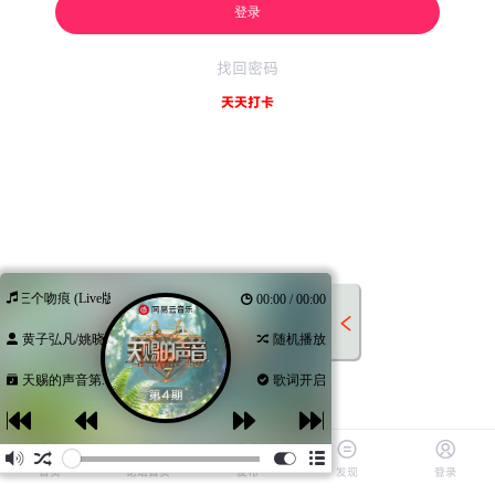
登录
找回密码
天天打卡
第三个吻痕 (Live版)
00:00 / 00:00
黄子弘凡/姚晓...
随机播放
天赐的声音第...
歌词开启
首页
论坛首页
发布
发现
登录