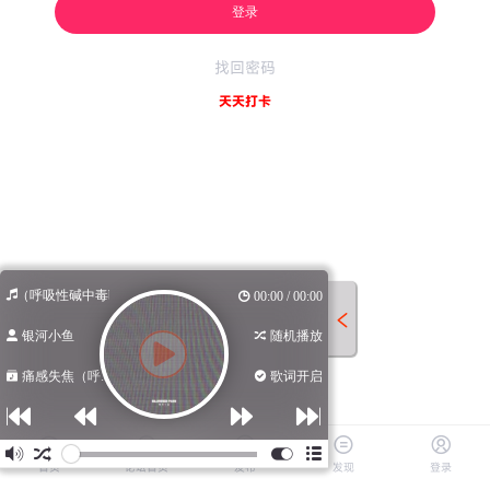
登录
找回密码
天天打卡
失焦（呼吸性碱中毒bgm）
00:00 / 00:00
银河小鱼
随机播放
痛感失焦（呼...
歌词开启
首页
论坛首页
发布
发现
登录