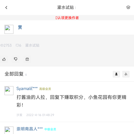
灌水试贴

认领更换作者
2753
6
灌水试贴
全部回复
6
Syamali(***
高级会员
打酱油的人拉，回复下赚取积分，小鱼花园有你更精
彩！
沙发
2022-4-16 01:48:29
崇明南昌人***
中级会员