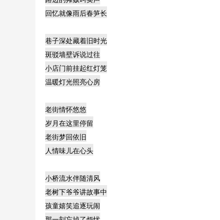
回忆就像雨后春笋长
巷子深处藏着旧时光
斑驳墙壁诉说过往
小店门前挂起红灯笼
温暖灯光照亮心房
老街情怀悠悠
岁月在这里停留
老街梦回依旧
人情味儿在心头
小桥流水伴随清风
老树下爷爷讲故事中
孩童嬉笑追逐玩闹
那一刻忘掉了烦忧