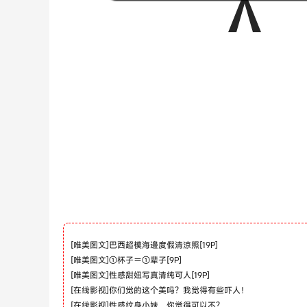
[
唯美图文
]
巴西超模海邊度假清涼照[19P]
[
唯美图文
]
①杯子＝①辈子[9P]
[
唯美图文
]
性感甜妞写真清纯可人[19P]
[
在线影视
]
你们觉的这个美吗？我觉得有些吓人！
[
在线影视
]
性感纹身小妹，你觉得可以不？