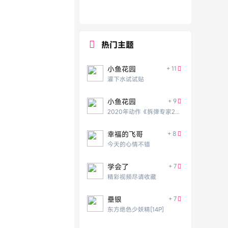
热门主题
小鱼花园
+ 11
灌下水试试贴
小鱼花园
+ 9
2020年动作《拆弹专家2》HD国语中英双字
幸福的飞哥
+ 8
今天的心情不错
学会了
+ 7
精彩视频尽请收藏
壘银
+ 7
东方绝色少妖精[14P]