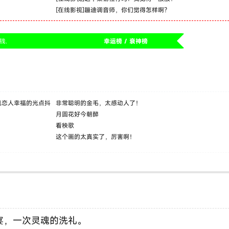
[
在线影视
]
蹦迪调音师，你们觉得怎样啊？
钱.
幸运榜 / 衰神榜
见恋人幸福的光点抖
非常聪明的金毛，太感动人了！
月圆花好今朝醉
看秧歌
这个画的太真实了，厉害啊！
宴，一次灵魂的洗礼。