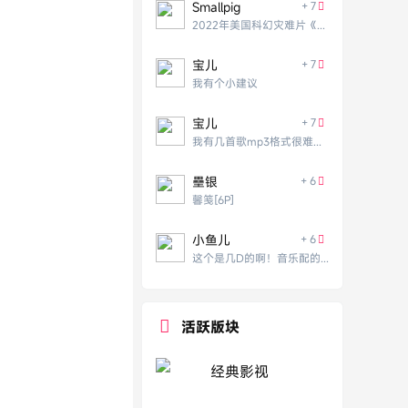
Smallpig
+ 7
2022年美国科幻灾难片《月球陨落》BD中英双
宝儿
+ 7
我有个小建议
宝儿
+ 7
我有几首歌mp3格式很难找到
壘银
+ 6
馨笺[6P]
小鱼儿
+ 6
这个是几D的啊！音乐配的挺震撼的！
活跃版块
经典影视