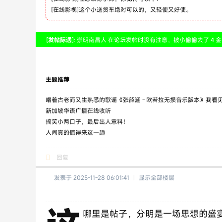
[
在线影视
]
这个小送货车绝对可以的，又轻便又好使。
[
发帖际遇
]: 崇明南昌人 在论坛发帖时没有注意，被小偷偷去了 4 金
主题推荐
唱着古老而又生熟悉的歌谣《张韶涵 - 欧若拉无损音乐版本》我看
音
新加坡华语广播在线收听
搞笑小两口子，最后出人意料！
人间真的值得来这一趟
回复
发表于 2025-11-28 06:01:41
|
显示全部楼层
哪里是帖子，分明是一场思想的盛