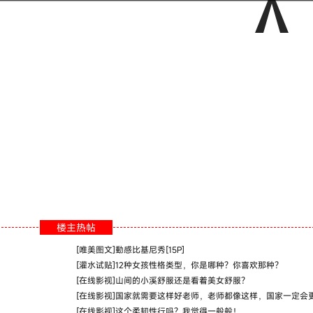
楼主热帖
[
唯美图文
]
動感比基尼秀[15P]
[
灌水试贴
]
12种女孩性格类型，你是哪种？你喜欢那种？
[
在线影视
]
山间的小溪舒服还是看着美女舒服？
[
在线影视
]
国家就需要这样好老师，老师都像这样，国家一定会
[
在线影视
]
这个柔韧性行吗？我觉得一般般！