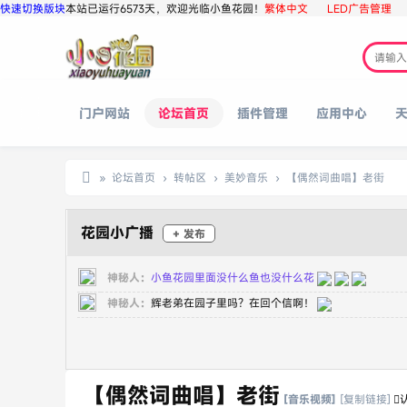
快速切换版块
本站已运行6573天，欢迎光临小鱼花园！
繁体中文
LED广告管理
门户网站
论坛首页
插件管理
应用中心
»
论坛首页
›
转帖区
›
美妙音乐
›
【偶然词曲唱】老街
小
鱼
花园小广播
+ 发布
花
神秘人：
小鱼花园里面没什么鱼也没什么花
园
神秘人：
辉老弟在园子里吗？在回个信啊！
【偶然词曲唱】老街
[音乐视频]
[复制链接]
