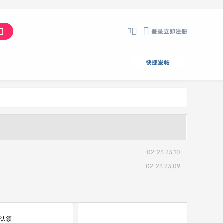
登录
立即注册
切
换
到
快捷发帖
宽
版
02-23 23:10
02-23 23:09
认领