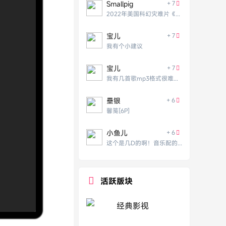
Smallpig
+ 7
2022年美国科幻灾难片《月球陨落》BD中英双
宝儿
+ 7
我有个小建议
宝儿
+ 7
我有几首歌mp3格式很难找到
壘银
+ 6
馨笺[6P]
小鱼儿
+ 6
这个是几D的啊！音乐配的挺震撼的！
活跃版块
经典影视