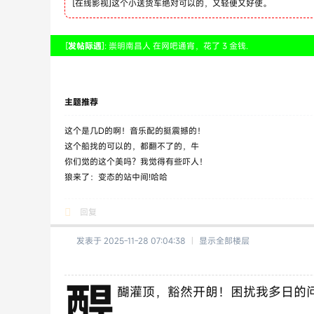
[
在线影视
]
这个小送货车绝对可以的，又轻便又好使。
[
发帖际遇
]: 崇明南昌人 在网吧通宵，花了 3 金钱.
主题推荐
这个是几D的啊！音乐配的挺震撼的！
这个船找的可以的，都翻不了的，牛
你们觉的这个美吗？我觉得有些吓人！
狼来了：变态的站中间!哈哈
回复
发表于 2025-11-28 07:04:38
|
显示全部楼层
醍
醐灌顶，豁然开朗！困扰我多日的