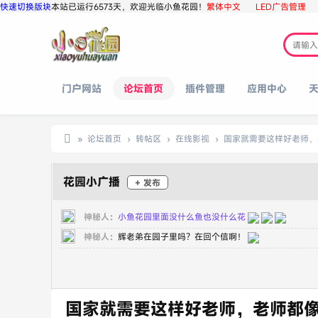
快速切换版块
本站已运行6573天，欢迎光临小鱼花园！
繁体中文
LED广告管理
门户网站
论坛首页
插件管理
应用中心
»
论坛首页
›
转帖区
›
在线影视
›
国家就需要这样好老师，老
小
鱼
花园小广播
+ 发布
花
神秘人：
小鱼花园里面没什么鱼也没什么花
园
神秘人：
辉老弟在园子里吗？在回个信啊！
国家就需要这样好老师，老师都