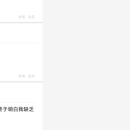
举报
送花
举报
送花
终于明白我缺乏
。