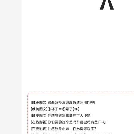
[
唯美图文
]
巴西超模海邊度假清涼照[19P]
[
唯美图文
]
①杯子＝①辈子[9P]
[
唯美图文
]
性感甜妞写真清纯可人[19P]
[
在线影视
]
你们觉的这个美吗？我觉得有些吓人！
[
在线影视
]
性感纹身小妹，你觉得可以不？