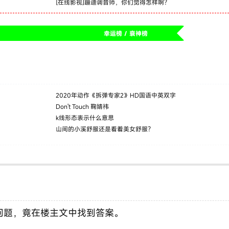
[
在线影视
]
蹦迪调音师，你们觉得怎样啊？
幸运榜 / 衰神榜
2020年动作《拆弹专家2》HD国语中英双字
Don't Touch 鞠婧祎
k线形态表示什么意思
山间的小溪舒服还是看着美女舒服？
问题，竟在楼主文中找到答案。