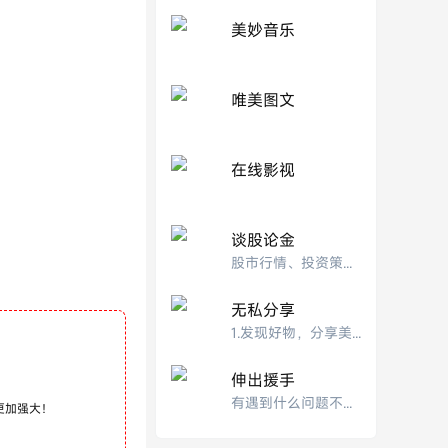
美妙音乐
唯美图文
在线影视
谈股论金
股市行情、投资策略的交流分析‌
无私分享
1.发现好物，分享美好！我们的致力于发现最好的东东，为大家分享最实用的网络经验和美
伸出援手
有遇到什么问题不能解决的，可以在此处发帖寻求帮助解决，能够解决的请伸出援手。
更加强大！