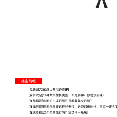
楼主热帖
[
唯美图文
]
動感比基尼秀[15P]
[
灌水试贴
]
12种女孩性格类型，你是哪种？你喜欢那种？
[
在线影视
]
山间的小溪舒服还是看着美女舒服？
[
在线影视
]
国家就需要这样好老师，老师都像这样，国家一定会
[
在线影视
]
这个柔韧性行吗？我觉得一般般！