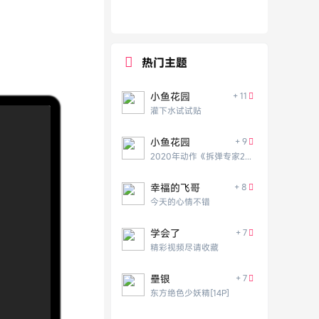
！
热门主题
小鱼花园
+ 11
灌下水试试贴
小鱼花园
+ 9
2020年动作《拆弹专家2》HD国语中英双字
幸福的飞哥
+ 8
今天的心情不错
学会了
+ 7
精彩视频尽请收藏
壘银
+ 7
东方绝色少妖精[14P]