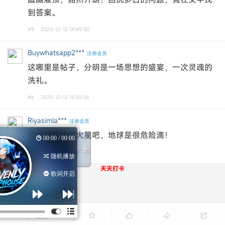
到答案。‌‌
#5
2025-12-12 14:49:30
Buywhatsapp2***
注册会员
这哪里是帖子，分明是一场思想的盛宴，一次灵魂的
洗礼。
#6
2025-12-12 15:55:56
Riyasimla***
注册会员
楼主还是快回火星吧，地球是很危险滴！
LY SLAPHOUSE
00:00 / 00:00
#7
2025-12-13 08:39:45
MerrinZephyr
随机播放
天天打卡
HEAVENLY SLA...
歌词开启
回复