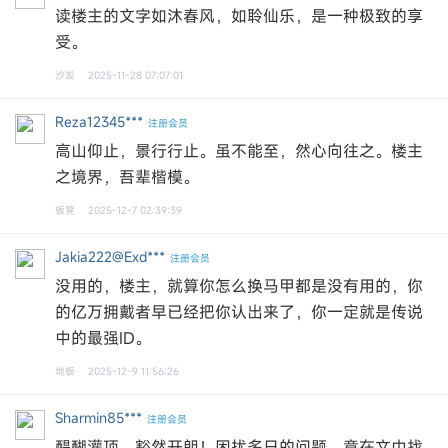
读楼主的文字如沐春风，如聆仙乐，是一种极致的享
受。‌‌
沙发
2025-11-28 07:07:01
Reza12345***
注册会员
高山仰止，景行行止。虽不能至，然心向往之。楼主
之境界，吾辈楷模。
板凳
2025-12-7 02:39:39
Jakia222@exd***
注册会员
没用的，楼主，就算你怎么换马甲都是没有用的，你
的亿万拥戴者早已经把你认出来了，你一定就是传说
中的最强ID。
地板
2025-12-9 11:56:26
Sharmin85***
注册会员
醍醐灌顶，豁然开朗！困扰多日的问题，竟在文中找